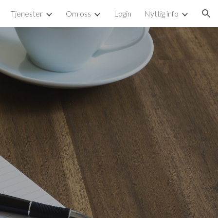
Tjenester
Om oss
Login
Nyttig info
ion